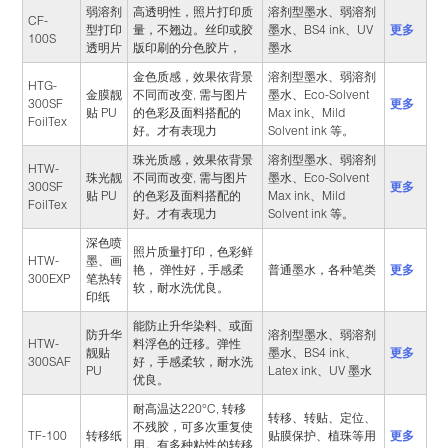
弱溶剂
高透明性，照片打印质
溶剂型墨水、弱溶剂
CF-
更多
型打印
量，不翘边。丝印或胶
墨水、BS4 ink、UV
100S
透明片
版印刷的分色胶片，
墨水
金色质感，效果依背景
溶剂型墨水、弱溶剂
HTG-
金膜靓
不同而改变, 需与图片
墨水、Eco-Solvent
更多
300SF
贴 PU
的色彩及面料搭配的
Max ink、Mild
FoilTex
好。才有表现力
Solvent ink 等。
珠光质感，效果依背景
溶剂型墨水、弱溶剂
HTW-
珠光靓
不同而改变, 需与图片
墨水、Eco-Solvent
更多
300SF
贴 PU
的色彩及面料搭配的
Max ink、Mild
FoilTex
好。才有表现力
Solvent ink 等。
深色喷
照片质量打印，色彩鲜
HTW-
墨、画
普通墨水，各种笔类
更多
艳， 弹性好，手感柔
300EXP
笔热转
软，耐水洗优良。
印纸
能防止升华染料、或面
防升华
溶剂型墨水、弱溶剂
HTW-
料浮色的迁移。弹性
更多
靓贴
墨水、BS4 ink、
300SAF
好，手感柔软，耐水洗
PU
Latex ink、UV 墨水
优良。
耐高温达220°C, 转移
转移、转贴、定位、
不残胶，可多次重复使
TF-100
转移纸
更多
贴膜保护、植珠等用
用。有多种粘性的转移