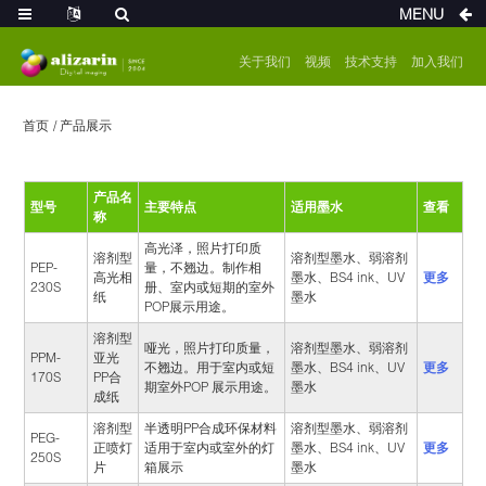
MENU
关于我们
视频
技术支持
加入我们
首页
产品展示
产品名
型号
主要特点
适用墨水
查看
称
高光泽，照片打印质
溶剂型
溶剂型墨水、弱溶剂
PEP-
量，不翘边。制作相
更多
高光相
墨水、BS4 ink、UV
230S
册、室内或短期的室外
纸
墨水
POP展示用途。
溶剂型
哑光，照片打印质量，
溶剂型墨水、弱溶剂
PPM-
亚光
更多
不翘边。用于室内或短
墨水、BS4 ink、UV
170S
PP合
期室外POP 展示用途。
墨水
成纸
溶剂型
半透明PP合成环保材料
溶剂型墨水、弱溶剂
PEG-
更多
正喷灯
适用于室内或室外的灯
墨水、BS4 ink、UV
250S
片
箱展示
墨水