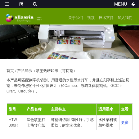
MENU
关于我们
视频
技术支持
加入我们
首页
产品展示
喷墨热转印纸（可切割）
本产品可匹配刻字机切割。用普通的水性墨水打印，并且在刻字机上巡边切
割，来制作您的个性化T恤设计（如Cameo、熊猫迷你切割机、GCC i-
Craft、Circut等）。
型号
产品名称
主要特点
适用墨水
查看
HTW-
深色喷墨打
可精细切割, 弹性好，手感
水性染料或
更多
300R
印热转印纸
柔软，耐水洗优良。
颜料墨水