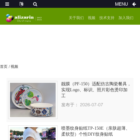
MENU
关于我们
视频
技术支持
加入我们
首页
视频
靓膜（PF-150）适配仿古陶瓷餐具，
实现Logo、标识、照片彩色烫印加
工
发布于： 2026-07-07
喷墨纹身贴纸TP-150E（亲肤超薄、
柔软型）个性DIY纹身贴纸