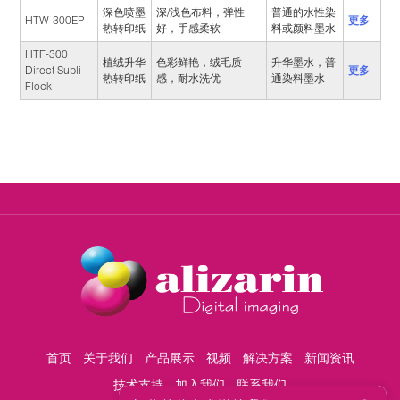
深色喷墨
深/浅色布料，弹性
普通的水性染
HTW-300EP
更多
热转印纸
好，手感柔软
料或颜料墨水
HTF-300
植绒升华
色彩鲜艳，绒毛质
升华墨水，普
更多
Direct Subli-
热转印纸
感，耐水洗优
通染料墨水
Flock
首页
关于我们
产品展示
视频
解决方案
新闻资讯
技术支持
加入我们
联系我们