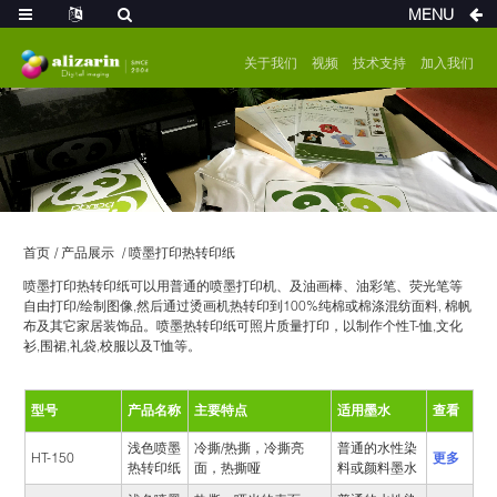
MENU
关于我们
视频
技术支持
加入我们
首页
产品展示
喷墨打印热转印纸
喷墨打印热转印纸可以用普通的喷墨打印机、及油画棒、油彩笔、荧光笔等
自由打印/绘制图像,然后通过烫画机热转印到100%纯棉或棉涤混纺面料, 棉帆
布及其它家居装饰品。喷墨热转印纸可照片质量打印，以制作个性T-恤,文化
衫,围裙,礼袋,校服以及T恤等。
型号
产品名称
主要特点
适用墨水
查看
浅色喷墨
冷撕/热撕，冷撕亮
普通的水性染
HT-150
更多
热转印纸
面，热撕哑
料或颜料墨水