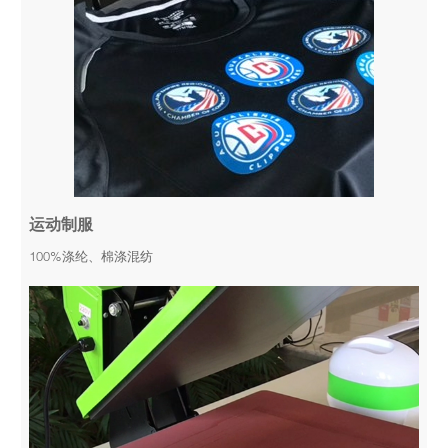
运动制服
100%涤纶、棉涤混纺