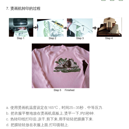
7. 烫画机转印的过程
a. 使用烫画机温度设定在165°C，时间25~35秒．中等压力.
b. 把衣服平整地放在烫画机底板上,烫平一下,约5秒钟.
c. 热转印纸打印后,凉干,剪下来,用手轻轻把膜撕下来.
d. 把膜轻轻放在衣服上面,打印面朝上.