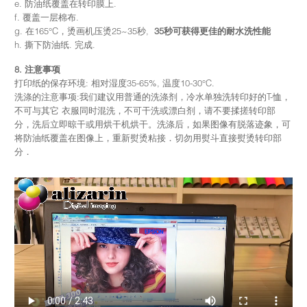
e. 防油纸覆盖在转印膜上.
f. 覆盖一层棉布.
g. 在165°C，烫画机压烫25~35秒,
35秒可获得更佳的耐水洗性能
h. 撕下防油纸. 完成.
8. 注意事项
打印纸的保存环境: 相对湿度35-65%, 温度10-30°C.
洗涤的注意事项:我们建议用普通的洗涤剂，冷水单独洗转印好的T-恤，
不可与其它 衣服同时混洗，不可干洗或漂白剂，请不要揉搓转印部
分，洗后立即晾干或用烘干机烘干。洗涤后，如果图像有脱落迹象，可
将防油纸覆盖在图像上，重新熨烫粘接．切勿用熨斗直接熨烫转印部
分．