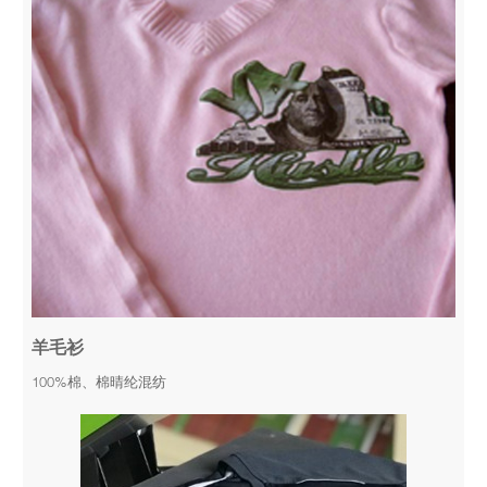
羊毛衫
100%棉、棉晴纶混纺