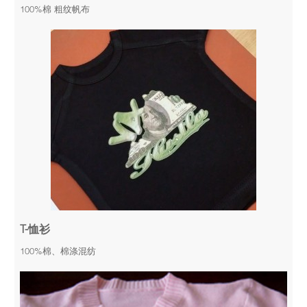
100%棉 粗纹帆布
T-恤衫
100%棉、棉涤混纺