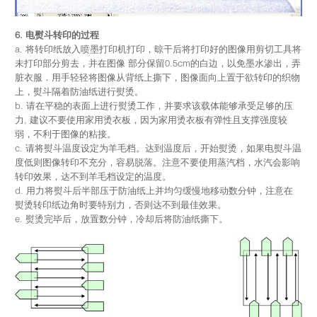
6. 电熨斗转印的过程
a. 将转印纸放入喷墨打印机打印，晾干后将打印好的图像用剪切工具将
未打印部分剪去，并在图像 部分保留0.5cm的白边，以免墨水渗出，弄
脏衣服．用手轻轻将图像从背纸上撕下，图像面向上置于欲转印的织物
上，熨斗隔着防油纸进行熨烫。
b. 请在平稳的表面上进行熨烫工作，并要求该载体能够承受足够的压
力, 建议不要使用家用烫衣板，因为家用烫衣板有弹性且支撑强度较
弱，不利于图像的粘接。
c. 请将熨斗温度设定为羊毛档。达到温度后，开始熨烫，如果电熨斗温
度低则图像转印不充分，容易脱落。注意不要使用蒸汽档，水汽会影响
转印效果，达不到羊毛档设定的温度。
d. 用力将熨斗后半部压于防油纸上并均匀缓慢地移动数分钟，注意在
熨烫转印纸边角时要特别力，否则达不到最佳效果。
e. 熨烫完毕后，放置数分钟，冷却后将防油纸撕下。