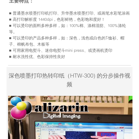
主要特点：
■ 普通墨水喷墨打印机打印、升华墨水喷墨打印、或画笔水彩笔涂画
■ 高打印解析度 1440dpi，色彩鲜艳，色彩饱和度好！
■ 可以烫印的面料多种多样，如：100%棉、涤棉混纺、100%涤纶
等。
■ 可以烫印的产品多种多样，如：深色，浅色或白色的T-恤衫、帽
子、棉帆布包、木板等
■ 可用家用电熨斗、迷你电熨斗mini press、或烫画机烫印
■ 耐水洗性优、色彩保持性良好
深色喷墨打印热转印纸（HTW-300) 的分步操作视
频