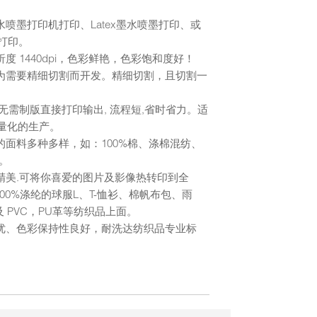
水喷墨打印机打印、Latex墨水喷墨打印、或
打印。
析度 1440dpi，色彩鲜艳，色彩饱和度好！
专为需要精细切割而开发。精细切割，且切割一
,无需制版直接打印输出, 流程短,省时省力。适
批量化的生产。
的面料多种多样，如：100%棉、涤棉混纺、
等。
品精美.可将你喜爱的图片及影像热转印到全
00%涤纶的球服L、T-恤衫、棉帆布包、雨
 PVC，PU革等纺织品上面。
性优、色彩保持性良好，耐洗达纺织品专业标