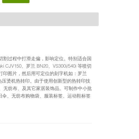
印与切割过程中打滑走偏，影响定位。特别适合国
V150、罗兰 BN20、VS300i/540i 等喷切
真机打印图片，然后用可定位的刻字机如：罗兰
0巡边切割，经热压烫机热转印。由于使用创新型的热转印技
、无纺布、及其它家居装饰品。可制作中小批
阳伞、无纺布购物袋、服装标签、运动鞋标签