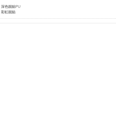
深色靓贴PU
彩虹靓贴