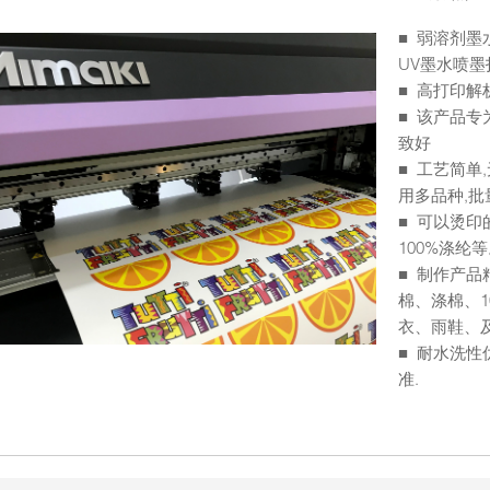
■ 弱溶剂墨
UV墨水喷墨
■ 高打印解
■ 该产品
致好
■ 工艺简单
用多品种,
■ 可以烫印
100%涤纶
■ 制作产
棉、涤棉、1
衣、雨鞋、及
■ 耐水洗
准.