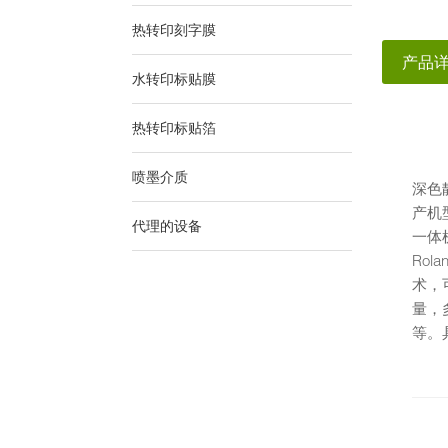
热转印刻字膜
产品
水转印标贴膜
热转印标贴箔
喷墨介质
深色
产机型
代理的设备
一体
Rol
术，
量，
等。