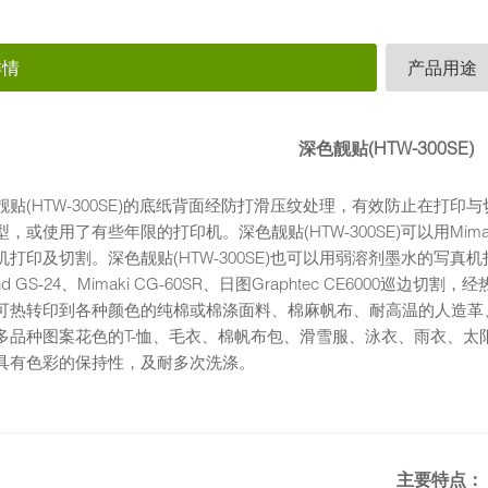
详情
产品用途
深色靓贴(HTW-300SE)
靓贴(HTW-300SE)的底纸背面经防打滑压纹处理，有效防止在打
，或使用了有些年限的打印机。深色靓贴(HTW-300SE)可以用Mimaki CJ
机打印及切割。深色靓贴(HTW-300SE)也可以用弱溶剂墨水的写
and GS-24、Mimaki CG-60SR、日图Graphtec CE600
可热转印到各种颜色的纯棉或棉涤面料、棉麻帆布、耐高温的人造革
多品种图案花色的T-恤、毛衣、棉帆布包、滑雪服、泳衣、雨衣、太
具有色彩的保持性，及耐多次洗涤。
主要特点：