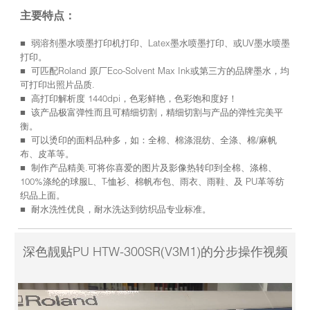
主要特点：
■ 弱溶剂墨水喷墨打印机打印、Latex墨水喷墨打印、或UV墨水喷墨
打印。
■ 可匹配Roland 原厂Eco-Solvent Max Ink或第三方的品牌墨水，均
可打印出照片品质.
■ 高打印解析度 1440dpi，色彩鲜艳，色彩饱和度好！
■ 该产品极富弹性而且可精细切割，精细切割与产品的弹性完美平
衡。
■ 可以烫印的面料品种多，如：全棉、棉涤混纺、全涤、棉/麻帆
布、皮革等。
■ 制作产品精美.可将你喜爱的图片及影像热转印到全棉、涤棉、
100%涤纶的球服L、T-恤衫、棉帆布包、雨衣、雨鞋、及 PU革等纺
织品上面。
■ 耐水洗性优良，耐水洗达到纺织品专业标准。
深色靓贴PU HTW-300SR(V3M1)的分步操作视频