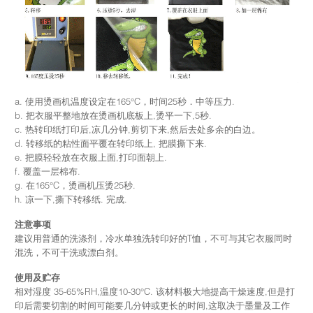
a. 使用烫画机温度设定在165°C，时间25秒．中等压力.
b. 把衣服平整地放在烫画机底板上,烫平一下,5秒.
c. 热转印纸打印后,凉几分钟,剪切下来,然后去处多余的白边。
d. 转移纸的粘性面平覆在转印纸上, 把膜撕下来.
e. 把膜轻轻放在衣服上面,打印面朝上.
f. 覆盖一层棉布.
g. 在165°C，烫画机压烫25秒.
h. 凉一下,撕下转移纸. 完成.
注意事项
建议用普通的洗涤剂，冷水单独洗转印好的T恤，不可与其它衣服同时
混洗，不可干洗或漂白剂。
使用及贮存
相对湿度 35-65%RH,温度10-30°C. 该材料极大地提高干燥速度,但是打
印后需要切割的时间可能要几分钟或更长的时间,这取决于墨量及工作