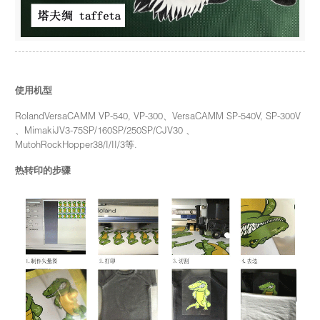
使用机型
RolandVersaCAMM VP-540, VP-300、VersaCAMM SP-540V, SP-300V
、MimakiJV3-75SP/160SP/250SP/CJV30 、
MutohRockHopper38/I/II/3等.
热转印的步骤