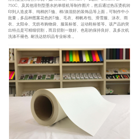
750C、及其他溶剂型墨水的单喷机等制作图片，然后通过热压烫机转
印到人造皮革、纯棉的T-恤、棉/涤混纺的装饰品等上面，可制作中小
批量，多品种图案花色的T-恤、毛衣、棉帆布包、滑雪服、泳衣、雨
衣、太阳伞、无纺布购物袋、服装标签、运动鞋标签等。该产品的突
出特点是可精细切割，而且切割一致好、色彩的保持良好、及多次机
洗涤不褪色. 耐洗达纺织品专业标准.。