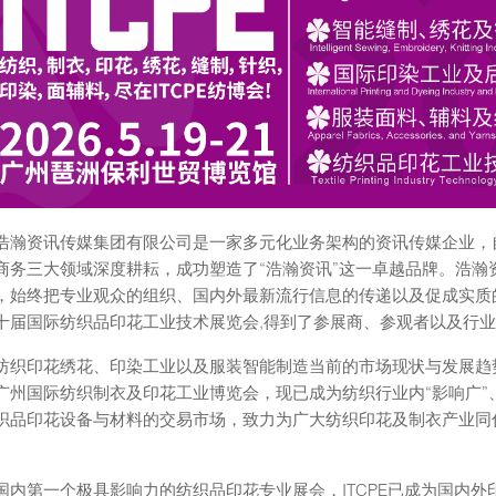
浩瀚资讯传媒集团有限公司是一家多元化业务架构的资讯传媒企业，自
商务三大领域深度耕耘，成功塑造了“浩瀚资讯”这一卓越品牌。浩瀚资
，始终把专业观众的组织、国内外最新流行信息的传递以及促成实质
十届国际纺织品印花工业技术展览会,得到了参展商、参观者以及行
纺织印花绣花、印染工业以及服装智能制造当前的市场现状与发展趋
广州国际纺织制衣及印花工业博览会，现已成为纺织行业内“影响广”、
织品印花设备与材料的交易市场，致力为广大纺织印花及制衣产业同
。
国内第一个极具影响力的纺织品印花专业展会，ITCPE已成为国内外