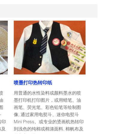
喷墨打印热转印纸
喷
用普通的水性染料或颜料墨水的喷
油
墨打印机打印图片，或用蜡笔、油
图
画笔、荧光笔、彩色铅笔等绘制图
斗
像, 通过家用电熨斗、迷你电熨斗
转印
Mini Press、或专业的烫画机热转印
布及
到浅色的纯棉或棉涤面料, 棉帆布及