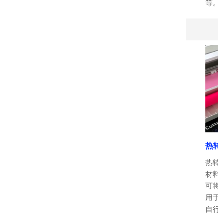
等
热
热
材
可
用
自