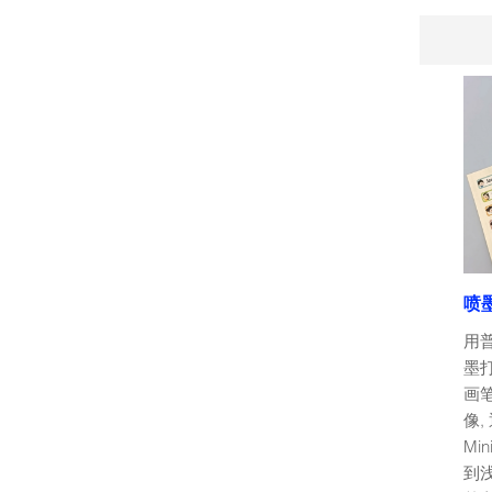
喷
用
墨
画
像
Mi
到