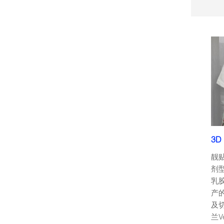
3D
靓贴
剂型
乳
产
及切
兰Ve