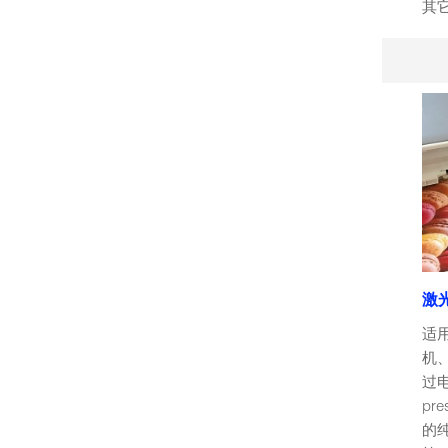
其
激光
适
机
过电
pr
的