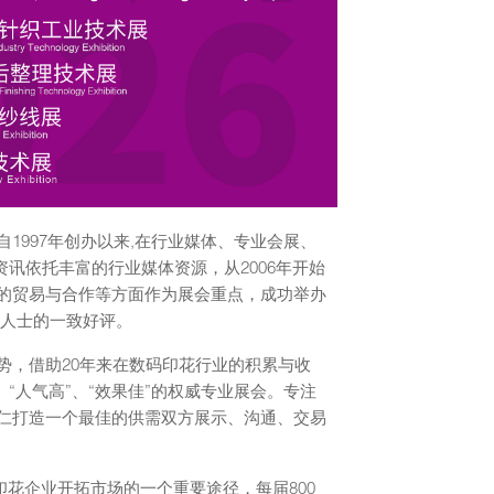
1997年创办以来,在行业媒体、专业会展、
讯依托丰富的行业媒体资源，从2006年开始
的贸易与合作等方面作为展会重点，成功举办
业人士的一致好评。
势，借助20年来在数码印花行业的积累与收
“人气高”、“效果佳”的权威专业展会。专注
仁打造一个最佳的供需双方展示、沟通、交易
印花企业开拓市场的一个重要途径，每届800