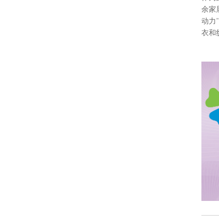
余家
动力
衣和