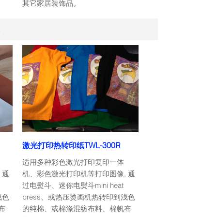
其它家居装饰品。
纸
激光打印热转印纸TWL-300R
适用多种彩色激光打印复印一体
 通
机、彩色激光打印机等打印图像, 通
过电熨斗、迷你电熨斗mini heat
浅色
press、或热压烫画机热转印到浅色
布
的纯棉、或棉涤混纺布料、棉帆布