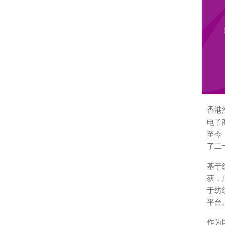
香港
电子
至今
了二
基于
获，
于纺
平台
作为