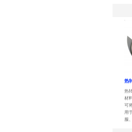
热
热
材
可
用
服