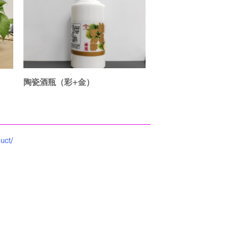
陶瓷酒瓶（彩+金）
uct/