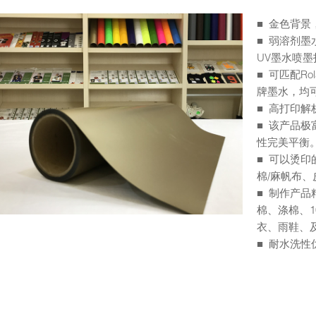
■ 金色背
■ 弱溶剂墨
UV墨水喷墨
■ 可匹配Rol
牌墨水，均
■ 高打印解
■ 该产品
性完美平衡
■ 可以烫
棉/麻帆布、
■ 制作产
棉、涤棉、1
衣、雨鞋、及
■ 耐水洗