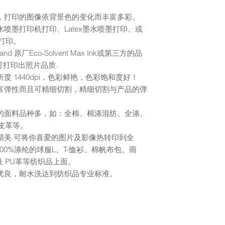
景，打印的图像依背景色的变化而丰富多彩。
水喷墨打印机打印、Latex墨水喷墨打印、或
打印。
and 原厂Eco-Solvent Max Ink或第三方的品
可打印出照片品质.
析度 1440dpi，色彩鲜艳，色彩饱和度好！
极富弹性而且可精细切割，精细切割与产品的弹
。
印的面料品种多，如：全棉、棉涤混纺、全涤、
皮革等。
品精美.可将你喜爱的图片及影像热转印到全
00%涤纶的球服L、T-恤衫、棉帆布包、雨
 PU革等纺织品上面。
性优良，耐水洗达到纺织品专业标准。