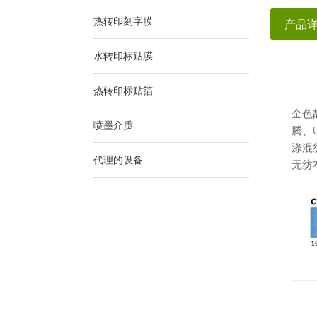
热转印刻字膜
产品
水转印标贴膜
热转印标贴箔
金色靓
喷墨介质
腾、
涤混
代理的设备
无纺