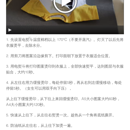
00:00
01:30
1. 先设置电熨斗温度棉档以上 170°C（不要开蒸汽）。灯灭了以后先将
衣服烫平，去除水分。
2. 用剪刀将图案沿边缘剪下。打印面朝下放置于衣服适合位置。
3. 用电熨斗将打印图案烫印到衣服上，全部快速熨平，达到图层与衣服
贴合，大约10秒。
4. 从左往右用力缓慢烫印，每处停留5秒，再从右到左缓慢移动，每处
停留5秒。（女生可以用双手向下压），
从上往下缓慢烫印，从下往上来回缓慢烫印。A5大小图案大约60秒，
A4大小图案大约120秒。
5. 快速从上往下，从左往右熨烫一次。趁热从一个角将底纸撕开。
6. 防油纸从左往右，从上往下加烫一遍。