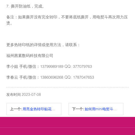
7. 撕开防油纸，完成。
备注：如果撕开没有完全转印，不要将底纸撕开，用电熨斗再次用力压
烫。
更多热转印纸的详情或使用方法，请联系：
福州茜素数码科技有限公司
李小姐 手机/微信：13799989189 QQ: 377079763
李春云 手机/微信：13860696268 QQ: 1787047653
发布时间 2023-07-08
上一个:
用亮金热转印贴花箔定制有机玻璃杯的辉煌金色标签、徽标等， Golden heat transfer decal foil
下一个:
如何用mini电熨斗将深色喷墨热转印纸热转印到深色T-恤上，How to Press dark Inkjet Heat Transfer Paper on Dark T-shrits