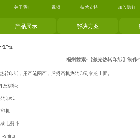
关于我们
视频
技术支持
加入我们
产品展示
解决方案
个性T恤
福州茜素-【激光热转印纸】制作
-热转印纸，用画笔图画，后烫画机热转印到衣服上面。
具及材料:
热转印纸
打印机
机或电熨斗
shirts