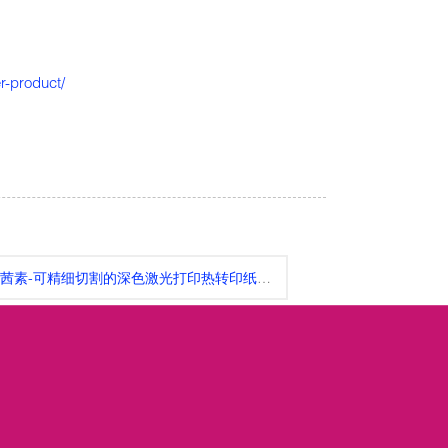
er-product/
素-可精细切割的深色激光打印热转印纸（TWL-300R)