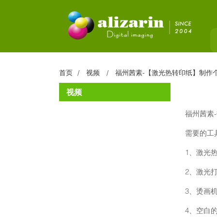
首页
视频
福州茜素-【激光热转印纸】制作
视频
福州茜素
需要的工
1、激光
2、激光
3、烫画
4、空白的T-