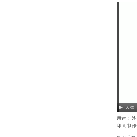
00:00
用途： 
印,可制