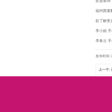
欢迎垂询
福州茜素
欲了解更
李小姐 手机/
李春云 手机/
发布时间 20
上一个: