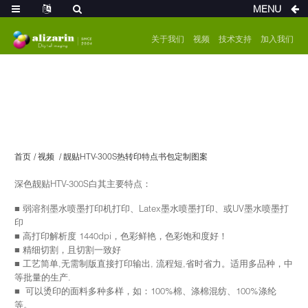
MENU
关于我们
视频
技术支持
加入我们
首页
视频
靓贴HTV-300S热转印特点书包定制图案
深色靓贴HTV-300S白其主要特点：
■ 弱溶剂墨水喷墨打印机打印、Latex墨水喷墨打印、或UV墨水喷墨打
印
■ 高打印解析度 1440dpi，色彩鲜艳，色彩饱和度好！
■ 精细切割，且切割一致好
■ 工艺简单,无需制版直接打印输出, 流程短,省时省力。适用多品种，中
等批量的生产.
■ 可以烫印的面料多种多样，如：100%棉、涤棉混纺、100%涤纶
等。