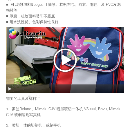
■ 可以烫印球服Logo、T-恤衫、棉帆布包、雨衣、雨鞋、及 PVC发泡
拖鞋等
■ 厚膜，粗纹面料烫印不露底
■ 耐水洗性优、色彩保持性良好
00:00
00:59
需要的工具及材料:
1、罗兰Roland、Mimaki CJV 喷墨喷切一体机 VS300i, Bn20, Mimaki
CJV 或弱溶剂写真机
2、喷切一体的切割机，或刻字机