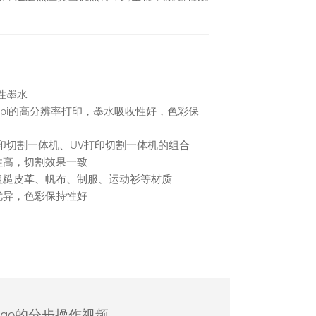
软性墨水
40dpi的高分辨率打印，墨水吸收性好，色彩保
打印切割一体机、UV打印切割一体机的组合
性高，切割效果一致
至粗糙皮革、帆布、制服、运动衫等材质
优异，色彩保持性好
Logo的分步操作视频