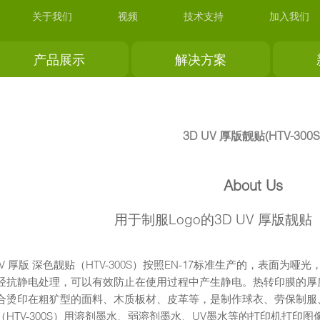
关于我们
视频
技术支持
加入我们
产品展示
解决方案
3D UV 厚版靓贴(HTV-300S
About Us
用于制服Logo的3D UV 厚版靓贴（H
UV 厚版 深色靓贴（HTV-300S）按照EN-17标准生产的，表面为哑
经抗静电处理，可以有效防止在使用过程中产生静电。热转印膜的厚度有 1
合烫印在粗犷型的面料、木质板材、皮革等，是制作球衣、劳保制服、滑
（HTV-300S）用溶剂墨水、弱溶剂墨水、UV墨水等的打印机打印