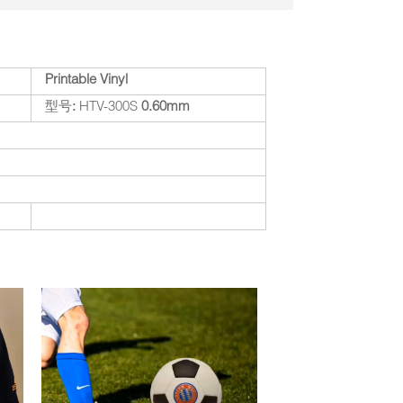
Printable Vinyl
型号
:
HTV-300S
0.60mm