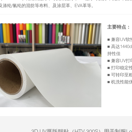
及涤纶/氰纶的混纺等布料、及涂层革、EVA革等。
主要特点：
■ 兼容UV
■ 高达14
持性佳
■ 兼容UV
■ 打印稳定
■ 可转印
■ 机洗性能
3D UV厚版靓贴（HTV-300S）用于制服