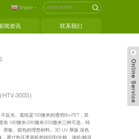
English
新闻资讯
联系我们
)
TV-300S)
光，不反光。底纸是100微米的透明Bo-PET，其
80微米/280微米/550微米三种可选，特
板、箱包的理想材料。3D UV 厚版 深色
图像，通过热压烫画机热转印到全棉，涤纶/棉混